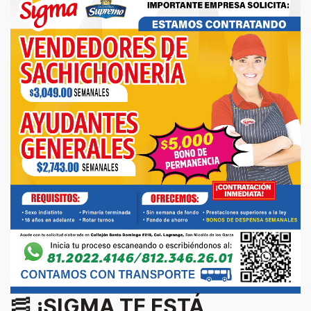
🥓
¡SIGMA TE ESTÁ